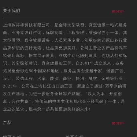
识行业协会赴上海博邦标识有限公司参
观交流。 欢迎吉林省标识行业协
关于我们
more>
会及国外标识团赴上
09-12
more>
上海购得棒科技有限公司，是全球大型吸塑、真空镀膜一站式服务
商。业务集设计咨询，标牌制造，工程管理，维修保养于一体。其
博邦标识文化之妇女节之旅
大型吸塑、真空镀膜设备，人员素质专业，能更好的还原出各行业
穹窿山位于苏州西郊，光福镇旁边
品牌标识的设计元素，让品牌更加美好。公司主营业务产品有汽车
吴中区西北部，主峰箬帽峰海拔341.7
经销店车标、橱窗展示道具、终端生动化陈列道具、连锁店灯箱标
米，为太东岸群山之冠。 七里山
塘一般指山塘街，山塘街位于江苏省苏
识、其它吸塑标识、真空鍍膜加工等。自2001年成立以来，业务
州古城西北，东
拓展至全球近60个国家和地区，服务品牌企业超千家，涵盖广告、
03-10
more>
设计、装饰工程、汽车、能源、商业、快消、餐饮、金融等行业，
2023年，公司在上海松江出口加工区，新建立了超过1万平米的研
因为有你，我们会更好！
发生产基地，为进一步服务全球客户赋能。 “以人为本，开拓创
博邦从2001年成立至今，已有20
新，合作共赢”，将传统的中国文化和现代企业经营融于一体，是
年，在这重要的日子里，博邦与您共同
企业的追求，愿与您一起共创更加美好的未来!
庆祝上海博邦标识有限公司成立20年。
一个公司的成立，缺少不了骨干。
因为有你，我们
产品
more>
01-17
more>