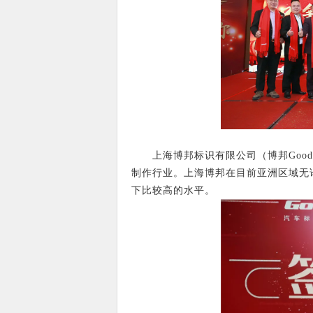
上海博邦标识有限公司（博邦Good
制作行业。上海博邦在目前亚洲区域无
下比较高的水平。