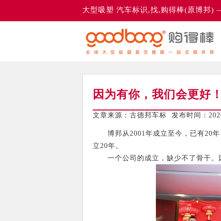
大型吸塑 汽车标识,找,购得棒(原博邦)
因为有你，我们会更好
文章来源：古德邦车标 发布时间：2020-
博邦从2001年成立至今，已有20
立20年。
一个公司的成立，缺少不了骨干。因