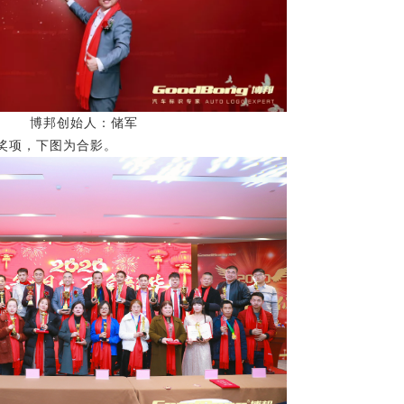
博邦创始人：储军
项，下图为合影。