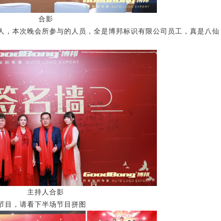
合影
，本次晚会所参与的人员，全是博邦标识有限公司员工，真是八仙
主持人合影
目，请看下半场节目拼图