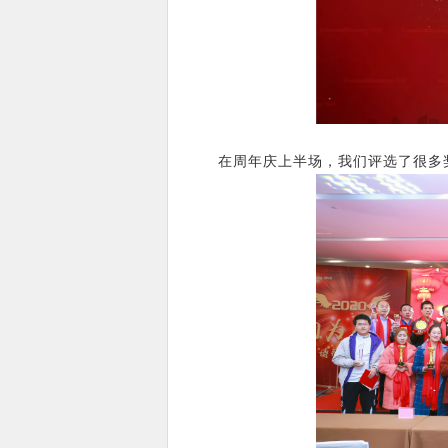
在周年庆上半场，我们评选了很多奖