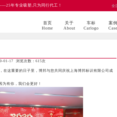
 ——25年专业吸塑,只为同行代工！
全
首页
关于
车标
案
Home
About
Carlogo
Cas
！
01-17 浏览次数：
615次
年，在这重要的日子里，博邦与您共同庆祝上海博邦标识有限公司成
为有你，我们会更好！