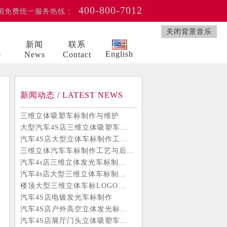
400-800-7012
国免费统一服务热线：
关闭背景音乐
例
新闻
联系
English
e
News
Contact
新闻动态 / LATEST NEWS
三维立体吸塑车标制作与维护
大型汽车4S店三维立体吸塑车...
汽车4S店大型立体车标制作工...
三维立体汽车车标制作工艺与后...
汽车4s店三维立体发光车标制...
汽车4s店大型三维立体车标制...
楼顶大型三维立体车标LOGO...
汽车4S店电镀发光车标制作
汽车4S店户外高空立体发光标...
汽车4S店展厅门头立体吸塑车...