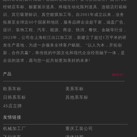
经销店车标、橱窗展示道具、终端生动化陈列道具、连锁店灯箱标
识、其它吸塑标识、真空鍍膜加工等。自2001年成立以来，业务
拓展至全球近60个国家和地区，服务品牌企业超千家，涵盖广告、
设计、装饰工程、汽车、能源、商业、快消、餐饮、金融等行业，
2023年，公司在上海松江出口加工区，新建立了超过1万平米的研
发生产基地，为进一步服务全球客户赋能。 “以人为本，开拓创
新，合作共赢”，将传统的中国文化和现代企业经营融于一体，是
企业的追求，愿与您一起共创更加美好的未来!
产品
more>
欧系车标
美系车标
日韩系车标
其他系车标
4S店立牌
友情链接
机械加工厂
重庆工装公司