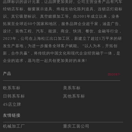
品牌标识的设计元素，让品牌更加美好。公司主营业务产品有汽车
经销店车标、橱窗展示道具、终端生动化陈列道具、连锁店灯箱标
识、其它吸塑标识、真空鍍膜加工等。自2001年成立以来，业务
拓展至全球近60个国家和地区，服务品牌企业超千家，涵盖广告、
设计、装饰工程、汽车、能源、商业、快消、餐饮、金融等行业，
2023年，公司在上海松江出口加工区，新建立了超过1万平米的研
发生产基地，为进一步服务全球客户赋能。 “以人为本，开拓创
新，合作共赢”，将传统的中国文化和现代企业经营融于一体，是
企业的追求，愿与您一起共创更加美好的未来!
产品
more>
欧系车标
美系车标
日韩系车标
其他系车标
4S店立牌
友情链接
机械加工厂
重庆工装公司