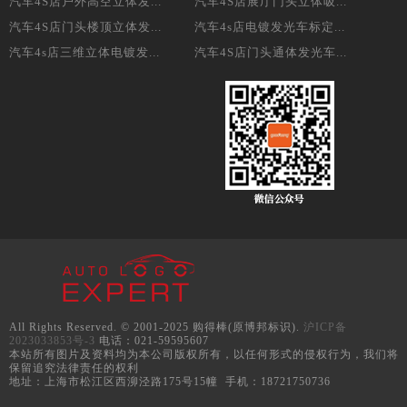
汽车4S店户外高空立体发...
汽车4S店展厅门头立体吸...
汽车4S店门头楼顶立体发...
汽车4s店电镀发光车标定...
汽车4s店三维立体电镀发...
汽车4S店门头通体发光车...
All Rights Reserved. © 2001-2025 购得棒(原博邦标识).
沪ICP备
2023033853号-3
电话：021-59595607
本站所有图片及资料均为本公司版权所有，以任何形式的侵权行为，我们将
保留追究法律责任的权利
地址：上海市松江区西泖泾路175号15幢 手机：18721750736