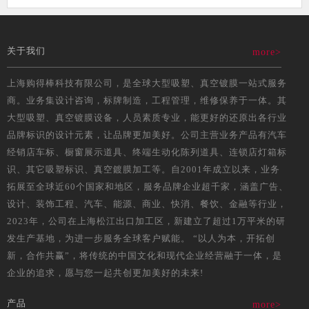
关于我们
more>
上海购得棒科技有限公司，是全球大型吸塑、真空镀膜一站式服务
商。业务集设计咨询，标牌制造，工程管理，维修保养于一体。其
大型吸塑、真空镀膜设备，人员素质专业，能更好的还原出各行业
品牌标识的设计元素，让品牌更加美好。公司主营业务产品有汽车
经销店车标、橱窗展示道具、终端生动化陈列道具、连锁店灯箱标
识、其它吸塑标识、真空鍍膜加工等。自2001年成立以来，业务
拓展至全球近60个国家和地区，服务品牌企业超千家，涵盖广告、
设计、装饰工程、汽车、能源、商业、快消、餐饮、金融等行业，
2023年，公司在上海松江出口加工区，新建立了超过1万平米的研
发生产基地，为进一步服务全球客户赋能。 “以人为本，开拓创
新，合作共赢”，将传统的中国文化和现代企业经营融于一体，是
企业的追求，愿与您一起共创更加美好的未来!
产品
more>