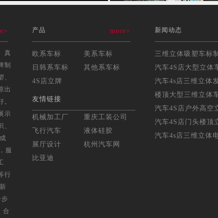
产品
新闻动态
e>
more>
、真
欧系车标
美系车标
牌制
日韩系车标
其他系车标
汽车4S店大型立体车
塑、
4S店立牌
汽车4s店三维立体发
原出
楼顶大型三维立体车标
友情链接
好。
汽车4S店户外高空立
展示
机械加工厂
重庆工装公司
汽车4S店门头楼顶立
识、
飞行汽车
液体硅胶
汽车4s店三维立体电
年成
展厅设计
杭州汽车网
，服
比亚迪
工
等行
，新
一步
，合