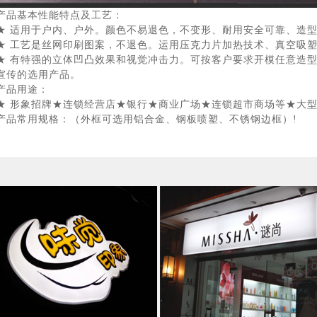
产品基本性能特点及工艺：
★ 适用于户内、户外。颜色不易退色，不变形、耐用安全可靠、造
★ 工艺是丝网印刷图案，不退色。运用压克力片加热技术、真空吸
★ 有特强的立体凹凸效果和视觉冲击力。可按客户要求开模任意造
宣传的选用产品。
产品用途：
★ 形象招牌★连锁经营店★银行★商业广场★连锁超市商场等★大型
产品常用规格：（外框可选用铝合金、钢板喷塑、不锈钢边框）!