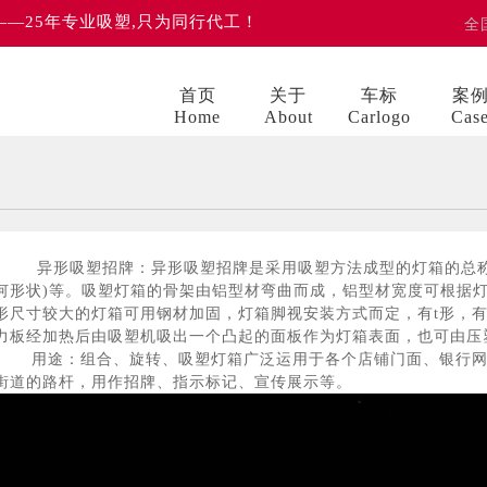
 ——25年专业吸塑,只为同行代工！
全
首页
关于
车标
案
Home
About
Carlogo
Cas
异形吸塑招牌：异形吸塑招牌是采用吸塑方法成型的灯箱的总称
何形状)等。吸塑灯箱的骨架由铝型材弯曲而成，铝型材宽度可根据
形尺寸较大的灯箱可用钢材加固，灯箱脚视安装方式而定，有t形，
力板经加热后由吸塑机吸出一个凸起的面板作为灯箱表面，也可由压
用途：组合、旋转、吸塑灯箱广泛运用于各个店铺门面、银行网
街道的路杆，用作招牌、指示标记、宣传展示等。