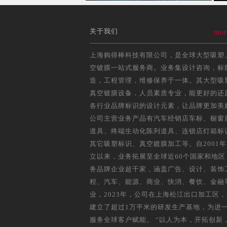
关于我们
mor
上海购得棒科技有限公司，是全球大型吸塑
空镀膜一站式服务商。业务集设计咨询，标
造，工程管理，维修保养于一体。其大型吸
真空镀膜设备，人员素质专业，能更好的还
各行业品牌标识的设计元素，让品牌更加美
公司主营业务产品有汽车经销店车标、橱窗
道具、终端生动化陈列道具、连锁店灯箱标
其它吸塑标识、真空鍍膜加工等。自2001
立以来，业务拓展至全球近60个国家和地区
务品牌企业超千家，涵盖广告、设计、装饰
程、汽车、能源、商业、快消、餐饮、金融
业，2023年，公司在上海松江出口加工区
建立了超过1万平米的研发生产基地，为进
服务全球客户赋能。 “以人为本，开拓创新