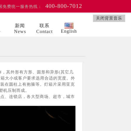
400-800-7012
国免费统一服务热线：
关闭背景音乐
例
新闻
联系
English
e
News
Contact
，其外形有方形、圆形和异形(其它几
灯箱大小或客户要求选用合适的宽度。外
有装在圆柱上有抱箍等。灯箱片采用亚克
塑机压制而成。
点、连锁店，各大型商场、超市，城市