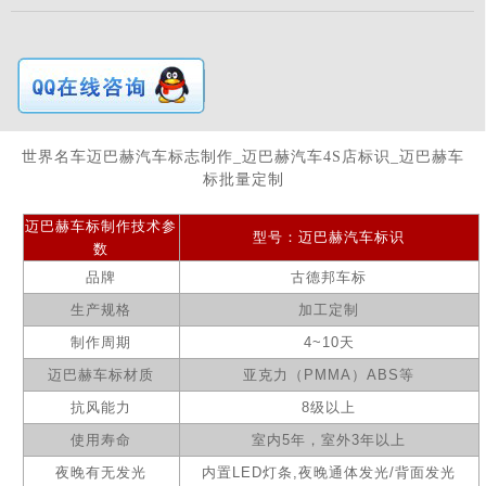
世界名车迈巴赫汽车标志制作_迈巴赫汽车4S店标识_迈巴赫车
标批量定制
迈巴赫
车标
制作
技术参
型号：
迈巴赫
汽
车标识
数
品牌
古德邦车标
生产规格
加工定制
制作周期
4~10
天
迈巴赫
车标材质
亚克力（
PMMA
）
ABS
等
抗风能力
8级以上
使用寿命
室内
5
年，室外
3
年以上
夜晚有无发光
内置
LED
灯条
,
夜晚通体发光
/
背面发光