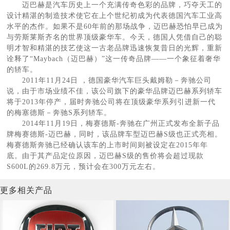
迈巴赫是汽车历史上一个充满传奇色彩的品牌，巧夺天工的
设计精湛的制造技术使它在上个世纪初成为代表德国汽车工业高
水平的杰作。如果不是60年前的那场战争，迈巴赫恐怕早已成为
与劳斯莱斯齐名的世界顶级豪华车。今天，德国人凭借自己的聪
明才智和精湛的技艺使这一古老品牌迅速恢复昔日的光辉，重新
诠释了“Maybach（迈巴赫）”这一传奇品牌——一个象征着奢华
的轿车。
2011年11月24日 ，德国豪华汽车巨头戴姆勒－奔驰公司
说，由于市场业绩不佳，该公司旗下的豪华品牌迈巴赫系列轿车
将于2013年停产，届时奔驰公司将在顶级豪华系列引进新一代
的梅塞德斯－奔驰S系列轿车。
2014年11月19日，梅赛德斯-奔驰在广州正式发布全新子品
牌梅赛德斯-迈巴赫，同时，该品牌车型迈巴赫S级也正式亮相。
梅赛德斯奔驰已经确认该车的上市时间则被设定在2015年年
底。由于其产品定位原因，迈巴赫S级的售价将会超过现款
S600L的269.8万元，预计会在300万元左右。
更多相关产品