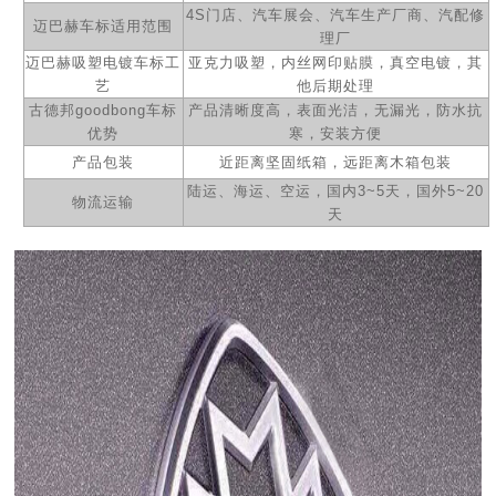
4S
门店、汽车展会、汽车生产厂商、汽配修
迈巴赫
车标适用范围
理厂
迈巴赫
吸塑
电镀
车标工
亚克力吸塑，内丝网印贴膜，
真空电镀，
其
艺
他后期处理
古德邦
goodbong
车标
产品清晰度高，表面光洁，无漏光，防水抗
优势
寒，安装方便
产品包装
近距离坚固纸箱，远距离木箱包装
陆运、海运、空运，国内
3~5
天，国外
5~20
物流运输
天