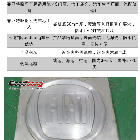
菲亚特
吸塑车标适用范
4S
门店、汽车展会、汽车生产厂商、汽配修
围
理厂
菲亚特
吸塑
发光
车标工
铝板底50mm厚，喷漆颜色根据客户要求，
艺
防水LED灯装在底板
古德邦
goodbong
车标
产品清晰度高，表面光洁，无漏光，防水抗
优势
寒，安装方便
产品包装
近距离坚固纸箱，远距离木箱包装
陆运、海运、空运，国内
3~5
天，国外
5~20
物流运输
天