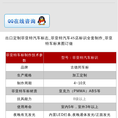
出口定制菲亚特汽车标志_菲亚特汽车4S店标识全套制作_菲亚
特车标来图订做
菲亚特
车标
制作
技术参
型号：
菲亚特汽
车标识
数
品牌
古德邦车标
生产规格
加工定制
制作周期
4~10
天
菲亚特
车标材质
亚克力（
PMMA
）
ABS
等
抗风能力
8级以上
使用寿命
室内
5
年，室外
3
年以上
夜晚有无发光
内置
LED
灯条
,
夜晚通体发光
/正
面发光