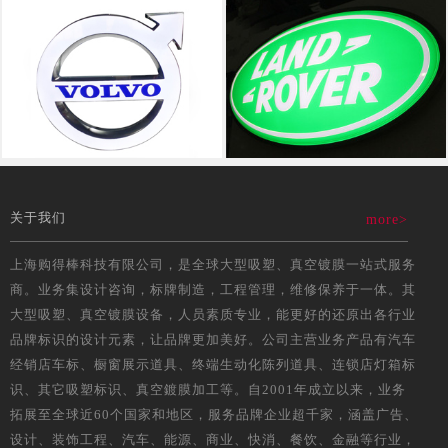
关于我们
more>
上海购得棒科技有限公司，是全球大型吸塑、真空镀膜一站式服务
商。业务集设计咨询，标牌制造，工程管理，维修保养于一体。其
大型吸塑、真空镀膜设备，人员素质专业，能更好的还原出各行业
品牌标识的设计元素，让品牌更加美好。公司主营业务产品有汽车
经销店车标、橱窗展示道具、终端生动化陈列道具、连锁店灯箱标
识、其它吸塑标识、真空鍍膜加工等。自2001年成立以来，业务
拓展至全球近60个国家和地区，服务品牌企业超千家，涵盖广告、
设计、装饰工程、汽车、能源、商业、快消、餐饮、金融等行业，