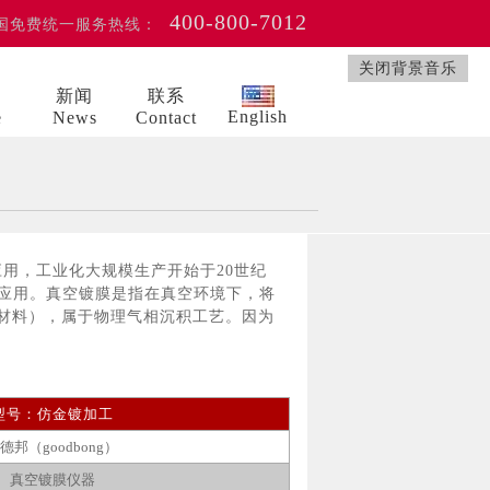
400-800-7012
国免费统一服务热线：
关闭背景音乐
例
新闻
联系
English
e
News
Contact
用，工业化大规模生产开始于20世纪
的应用。真空镀膜是指在真空环境下，将
材料），属于物理气相沉积工艺。因为
型号：仿金镀加工
古德邦（
goodbong
）
真空镀膜仪器