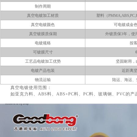
制作周期
真空电镀加工材质
塑料（
PMMA,ABS,PC,
真空电镀颜色
可电镀成金
真空镀膜质保期
外镀质保
3
年，使
电镀规格
按
可镀膜尺寸
工艺品电镀加工优势
坚固耐用，
电镀产品包装
近距离
物流运输
陆运、海运、
真空电镀使用范围：
如亚克力料、ABS料、ABS+PC料、PC料、玻璃钢、PVC的产品