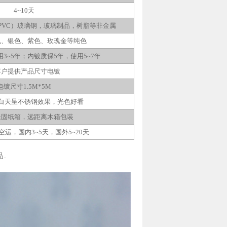
4~10
天
PVC
）玻璃钢，玻璃制品，树脂等非金属
色、银色、紫色、玫瑰金等纯色
用
3~5
年；内镀质保
5
年，使用
5~7
年
客户提供产品尺寸电镀
电镀尺寸
1.5M*5M
白天呈不锈钢效果，光色好看
坚固纸箱，远距离木箱包装
空运，国内
3~5
天，国外
5~20
天
.