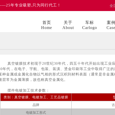
 ——25年专业吸塑,只为同行代工！
全
首页
关于
车标
案
Home
About
Carlogo
Cas
真空镀膜技术初现于20世纪30年代，四五十年代开始出现工业应
80年代，在电子、宇航、包装、装潢、烫金印刷等工业中取得广泛
某种金属或金属化合物以气相的形式沉积到材料表面（通常是非金属
镀层常为金属薄膜，故也称真空金属化。
摆件电镀加工技术参数：
类别：真空镀膜、电镀加工、工艺品镀膜
品牌
电镀加工形式