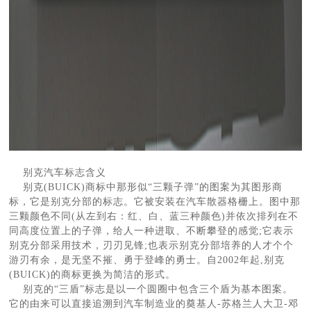
别克汽车标志含义
别克(BUICK)商标中那形似“三颗子弹”的图案为其图形商
标，它是别克分部的标志。它被安装在汽车散器格栅上。图中那
三颗颜色不同(从左到右：红、白、蓝三种颜色)并依次排列在不
同高度位置上的子弹，给人一种进取、不断攀登的感觉;它表示
别克分部采用技术，刃刃见锋;也表示别克分部培养的人才个个
游刃有余，是无坚不摧、勇于登峰的勇士。自2002年起,别克
(BUICK)的商标更换为简洁的形式。
别克的“三盾”标志是以一个圆圈中包含三个盾为基本图案。
它的由来可以直接追溯到汽车制造业的奠基人-苏格兰人大卫-邓