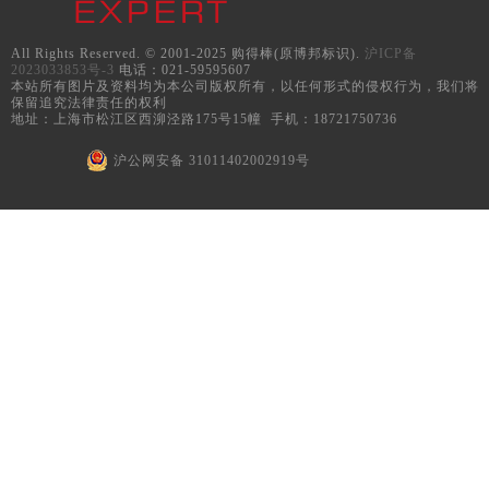
All Rights Reserved. © 2001-2025 购得棒(原博邦标识).
沪ICP备
2023033853号-3
电话：021-59595607
本站所有图片及资料均为本公司版权所有，以任何形式的侵权行为，我们将
保留追究法律责任的权利
地址：上海市松江区西泖泾路175号15幢 手机：18721750736
沪公网安备 31011402002919号