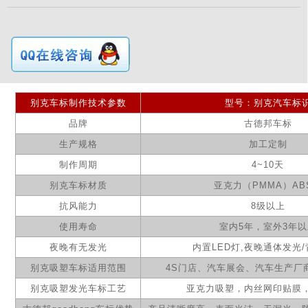
别克
车标
制作
技术参数
型号：别克
汽
车标
品牌
古德邦车标
生产规格
加工定制
制作周期
4~10
天
别克
车标材质
亚克力（
PMMA
）
AB
抗风能力
8级以上
使用寿命
室内
5
年，室外
3
年以
夜晚有无发光
内置
LED
灯
,
夜晚通体发光
/
别克
吸塑车标适用范围
4S
门店、汽车展会、汽车生产厂
别克
吸塑
发光
车标工艺
亚克力吸塑，内丝网印贴膜