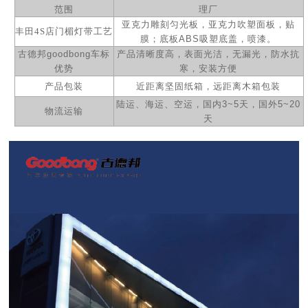
范围
理厂
亚克力雕刻匀光板，亚克力吹塑面板，贴
丰田4S店门楣灯带
工艺
膜；
底板ABS吸塑底盖，喷漆。
古德邦
goodbong
车标
产品清晰度高，表面光洁，无漏光，防水抗
优势
寒，安装方便
产品包装
近距离坚固纸箱，远距离木箱包装
陆运、海运、空运，国内
3~5
天，国外
5~20
物流运输
天