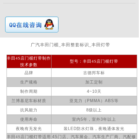
广汽丰田门楣_丰田整套标识_丰田灯带
丰田4S店
门楣灯带
制作
型号：
丰田4S店
门楣灯带
技术参数
品牌
古德邦车标
生产规格
加工定制
制作周期
4~10
天
兰博基尼
车标材质
亚克力（
PMMA
）
ABS
等
抗风能力
8级以上
使用寿命
室内
5
年，室外
3
年以上
夜晚有无发光
装LED防水灯珠，
夜晚通体发光
丰田4S店门楣灯带
适用
4S
门店、汽车展会、汽车生产厂商、汽配修