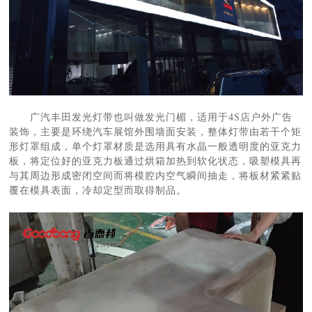
广汽丰田发光灯带也叫做发光门楣，适用于4S店户外广告
装饰，主要是环绕汽车展馆外围墙面安装，整体灯带由若干个矩
形灯罩组成，单个灯罩材质是选用具有水晶一般透明度的亚克力
板，将定位好的亚克力板通过烘箱加热到软化状态，吸塑模具再
与其周边形成密闭空间而将模腔内空气瞬间抽走，将板材紧紧贴
覆在模具表面，冷却定型而取得制品。