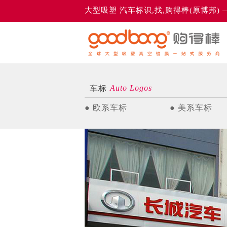
大型吸塑 汽车标识,找,购得棒(原博邦)
Auto Logos
车标
● 欧系车标
● 美系车标