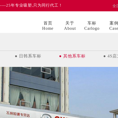
 ——25年专业吸塑,只为同行代工！
全
首页
关于
车标
案
Home
About
Carlogo
Cas
● 日韩系车标
● 其他系车标
● 4S