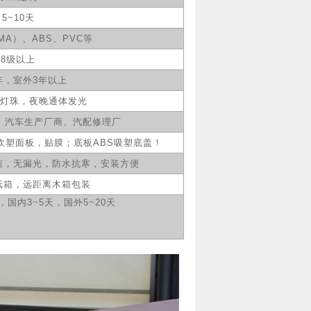
5~10天
MA）、ABS、PVC等
8级以上
年，室外3年以上
水灯珠，
夜晚通体发光
、汽车生产厂商、汽配修理厂
吹塑面板，贴膜；底板ABS吸塑底盖！
洁，无漏光，防水抗寒，安装方便
纸箱，远距离木箱包装
国内3~5天，国外5~20天