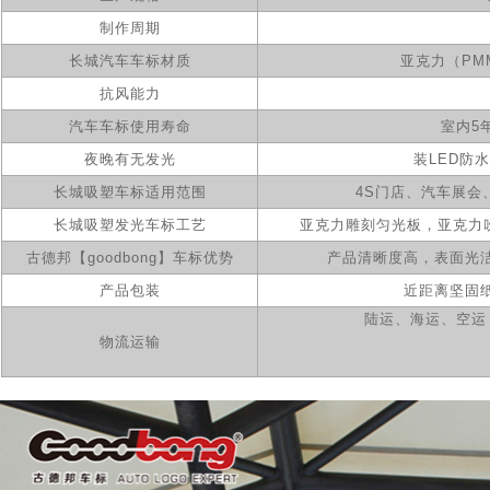
制作周期
长城汽车车标材质
亚克力（PM
抗风能力
汽车车标使用寿命
室内5
夜晚有无发光
装LED防
长城吸塑车标适用范围
4S门店、汽车展会
长城吸塑
发光车标工艺
亚克力雕刻匀光板，亚克力
古德邦【goodbong】车标优势
产品清晰度高，表面光
产品包装
近距离坚固
陆运、海运、空运，
物流运输