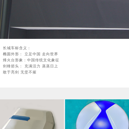
长城车标含义：
椭圆外形：
立足中国
走向世界
烽火台形象：中国传统文化象征
剑锋箭头：
充满活力
蒸蒸日上
敢于亮剑
无坚不摧