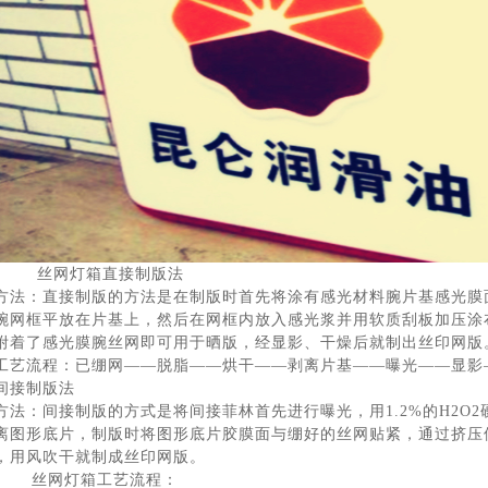
丝网灯箱直接制版法
方法：直接制版的方法是在制版时首先将涂有感光材料腕片基感光膜
腕网框平放在片基上，然后在网框内放入感光浆并用软质刮板加压涂
附着了感光膜腕丝网即可用于晒版，经显影、干燥后就制出丝印网版
工艺流程：已绷网——脱脂——烘干——剥离片基——曝光——显影
间接制版法
方法：间接制版的方式是将间接菲林首先进行曝光，用1.2%的H2O
离图形底片，制版时将图形底片胶膜面与绷好的丝网贴紧，通过挤压
，用风吹干就制成丝印网版。
丝网灯箱工艺流程：