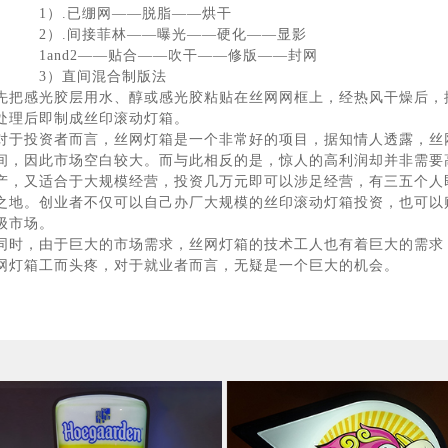
1）.已绷网——脱脂——烘干
2）.间接菲林——曝光——硬化——显影
1and2——贴合——吹干——修版——封网
3）直间混合制版法
先把感光胶层用水、醇或感光胶粘贴在丝网网框上，经热风干燥后，
处理后即制成丝印滚动灯箱。
对于投资者而言，丝网灯箱是一个非常好的项目，据知情人透露，丝网灯
间，因此市场空白较大。而与此相反的是，惊人的高利润却并非需要
产，又适合于大规模经营，投资几万元即可以涉足经营，有三五个人
之地。创业者不仅可以自己办厂大规模的丝印滚动灯箱投资，也可以
级市场。
同时，由于巨大的市场需求，丝网灯箱的技术工人也有着巨大的需求
网灯箱工而头疼，对于就业者而言，无疑是一个巨大的机会。