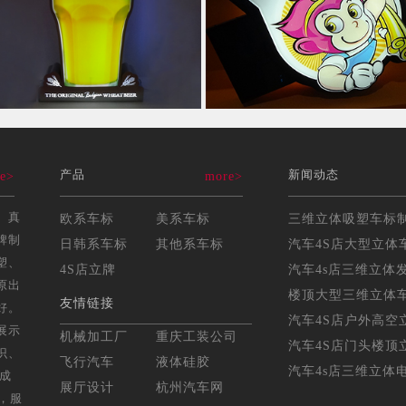
产品
新闻动态
e>
more>
、真
欧系车标
美系车标
牌制
日韩系车标
其他系车标
汽车4S店大型立体车
塑、
4S店立牌
汽车4s店三维立体发
原出
楼顶大型三维立体车标
友情链接
好。
汽车4S店户外高空立
展示
机械加工厂
重庆工装公司
汽车4S店门头楼顶立
识、
飞行汽车
液体硅胶
汽车4s店三维立体电
年成
展厅设计
杭州汽车网
，服