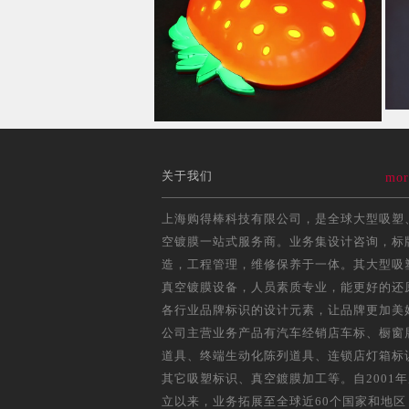
关于我们
mor
上海购得棒科技有限公司，是全球大型吸塑
空镀膜一站式服务商。业务集设计咨询，标
造，工程管理，维修保养于一体。其大型吸
真空镀膜设备，人员素质专业，能更好的还
各行业品牌标识的设计元素，让品牌更加美
公司主营业务产品有汽车经销店车标、橱窗
道具、终端生动化陈列道具、连锁店灯箱标
其它吸塑标识、真空鍍膜加工等。自2001
立以来，业务拓展至全球近60个国家和地区