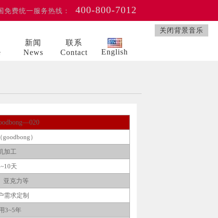
400-800-7012
国免费统一服务热线：
关闭背景音乐
例
新闻
联系
English
e
News
Contact
odbong—020
（
goodbong
）
机加工
4~10
天
、亚克力等
户需求定制
用
3~5
年