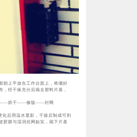
面朝上平放在工作台面上，将绷好
布，经干燥充分后揭去塑料片基，
。
——烘干——修版——封网
2硬化后用温水显影，干燥后制成可剥
使胶膜与湿润丝网贴实，揭下片基