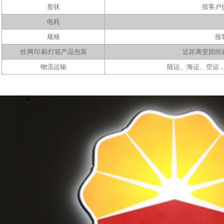
形状
按客户
电耗
规格
按
丝网印刷
灯箱产品包装
近距离坚固纸
物流运输
陆运、海运、空运