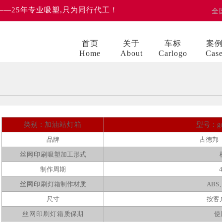
 ——25年专业吸塑,只为同行代工！
全
首页
关于
车标
案
Home
About
Carlogo
Cas
类别：
加油站灯箱
型号：go
品牌
古德邦
丝网印刷
吸塑加工形式
制作周期
丝网印刷
灯箱制作材质
ABS
尺寸
按客
丝网印刷灯箱
质保期
使