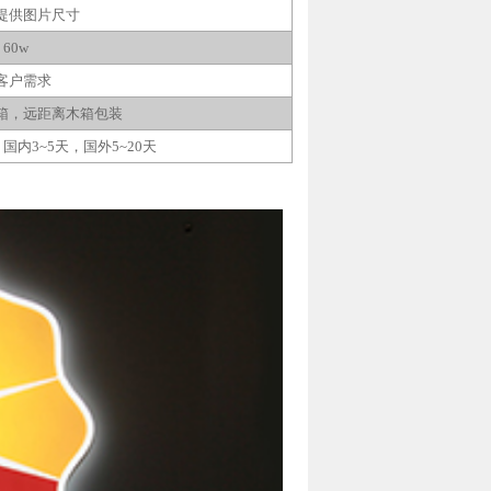
提供图片尺寸
60w
客户需求
箱，远距离木箱包装
，国内
3~5
天，国外
5~20
天