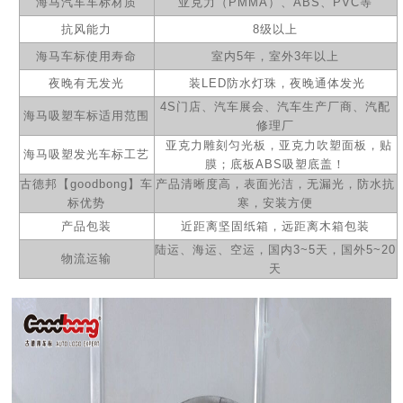
海马汽车
车标材质
亚克力（PMMA）、ABS、PVC等
抗风能力
8级以上
海马
车标使用寿命
室内5年，室外3年以上
夜晚有无发光
装LED防水灯珠，
夜晚通体发光
4S门店、汽车展会、汽车生产厂商、汽配
海马
吸塑车标适用范围
修理厂
亚克力雕刻匀光板，亚克力吹塑面板，贴
海马
吸塑
发光车标工艺
膜；底板ABS吸塑底盖！
古德邦【goodbong】车
产品清晰度高，表面光洁，无漏光，防水抗
标优势
寒，安装方便
产品包装
近距离坚固纸箱，远距离木箱包装
陆运、海运、空运，国内3~5天，国外5~20
物流运输
天