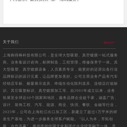
关于我们
more>
上海购得棒科技有限公司，是全球大型吸塑、真空镀膜一站式服务
商。业务集设计咨询，标牌制造，工程管理，维修保养于一体。其
大型吸塑、真空镀膜设备，人员素质专业，能更好的还原出各行业
品牌标识的设计元素，让品牌更加美好。公司主营业务产品有汽车
经销店车标、橱窗展示道具、终端生动化陈列道具、连锁店灯箱标
识、其它吸塑标识、真空鍍膜加工等。自2001年成立以来，业务
拓展至全球近60个国家和地区，服务品牌企业超千家，涵盖广告、
设计、装饰工程、汽车、能源、商业、快消、餐饮、金融等行业，
2023年，公司在上海松江出口加工区，新建立了超过1万平米的研
发生产基地，为进一步服务全球客户赋能。 “以人为本，开拓创
新，合作共赢”，将传统的中国文化和现代企业经营融于一体，是