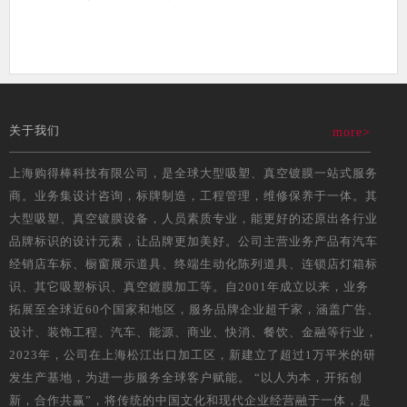
关于我们
more>
上海购得棒科技有限公司，是全球大型吸塑、真空镀膜一站式服务
商。业务集设计咨询，标牌制造，工程管理，维修保养于一体。其
大型吸塑、真空镀膜设备，人员素质专业，能更好的还原出各行业
品牌标识的设计元素，让品牌更加美好。公司主营业务产品有汽车
经销店车标、橱窗展示道具、终端生动化陈列道具、连锁店灯箱标
识、其它吸塑标识、真空鍍膜加工等。自2001年成立以来，业务
拓展至全球近60个国家和地区，服务品牌企业超千家，涵盖广告、
设计、装饰工程、汽车、能源、商业、快消、餐饮、金融等行业，
2023年，公司在上海松江出口加工区，新建立了超过1万平米的研
发生产基地，为进一步服务全球客户赋能。 “以人为本，开拓创
新，合作共赢”，将传统的中国文化和现代企业经营融于一体，是