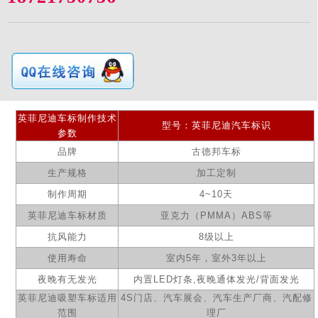
英菲尼迪
车标
制作
技术
型号：英菲尼迪
汽
车标识
参数
品牌
古德邦车标
生产规格
加工定制
制作周期
4~10
天
英菲尼迪
车标材质
亚克力（
PMMA
）
ABS
等
抗风能力
8级以上
使用寿命
室内
5
年，室外
3
年以上
夜晚有无发光
内置
LED
灯条
,
夜晚通体发光
/
背面发光
英菲尼迪
吸塑车标适用
4S
门店、汽车展会、汽车生产厂商、汽配修
范围
理厂