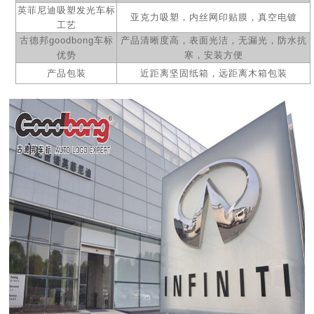
英菲尼迪吸塑
发光
车标
亚克力吸塑，内丝网印贴膜，
真空电镀
工艺
古德邦
goodbong
车标
产品清晰度高，表面光洁，无漏光，防水抗
优势
寒，安装方便
产品包装
近距离坚固纸箱，远距离木箱包装