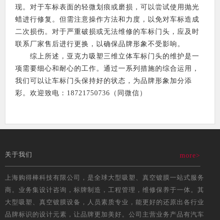
现。对于车标表面的轻微划痕或磨损，可以尝试使用抛光
蜡进行修复。但需注意操作方法和力度，以免对车标造成
二次损伤。对于严重破损或无法维修的车标门头，应及时
联系厂家售后进行更换，以确保品牌形象不受影响。
综上所述，亚克力吸塑三维立体车标门头的维护是一
项需要细心和耐心的工作。通过一系列措施的综合运用，
我们可以让车标门头保持好的状态，为品牌形象加分添
彩。欢迎致电：18721750736（同微信）
关于我们
more>
上海购得棒科技有限公司，是全球大型吸塑、真空镀膜一站式服务
商。业务集设计咨询，标牌制造，工程管理，维修保养于一体。其
大型吸塑、真空镀膜设备，人员素质专业，能更好的还原出各行业
品牌标识的设计元素，让品牌更加美好。公司主营业务产品有汽车