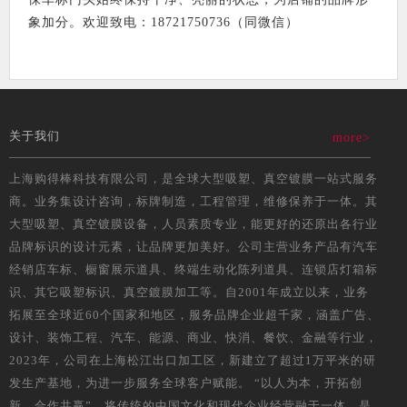
象加分。欢迎致电：18721750736（同微信）
关于我们
more>
上海购得棒科技有限公司，是全球大型吸塑、真空镀膜一站式服务
商。业务集设计咨询，标牌制造，工程管理，维修保养于一体。其
大型吸塑、真空镀膜设备，人员素质专业，能更好的还原出各行业
品牌标识的设计元素，让品牌更加美好。公司主营业务产品有汽车
经销店车标、橱窗展示道具、终端生动化陈列道具、连锁店灯箱标
识、其它吸塑标识、真空鍍膜加工等。自2001年成立以来，业务
拓展至全球近60个国家和地区，服务品牌企业超千家，涵盖广告、
设计、装饰工程、汽车、能源、商业、快消、餐饮、金融等行业，
2023年，公司在上海松江出口加工区，新建立了超过1万平米的研
发生产基地，为进一步服务全球客户赋能。 “以人为本，开拓创
新，合作共赢”，将传统的中国文化和现代企业经营融于一体，是