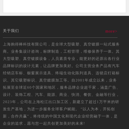
关于我们
more>
上海购得棒科技有限公司，是全球大型吸塑、真空镀膜一站式服务
商。业务集设计咨询，标牌制造，工程管理，维修保养于一体。其
大型吸塑、真空镀膜设备，人员素质专业，能更好的还原出各行业
品牌标识的设计元素，让品牌更加美好。公司主营业务产品有汽车
经销店车标、橱窗展示道具、终端生动化陈列道具、连锁店灯箱标
识、其它吸塑标识、真空鍍膜加工等。自2001年成立以来，业务
拓展至全球近60个国家和地区，服务品牌企业超千家，涵盖广告、
设计、装饰工程、汽车、能源、商业、快消、餐饮、金融等行业，
2023年，公司在上海松江出口加工区，新建立了超过1万平米的研
发生产基地，为进一步服务全球客户赋能。 “以人为本，开拓创
新，合作共赢”，将传统的中国文化和现代企业经营融于一体，是
企业的追求，愿与您一起共创更加美好的未来!