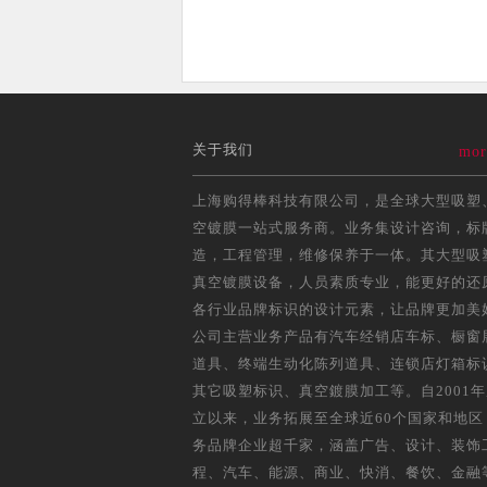
关于我们
mor
上海购得棒科技有限公司，是全球大型吸塑
空镀膜一站式服务商。业务集设计咨询，标
造，工程管理，维修保养于一体。其大型吸
真空镀膜设备，人员素质专业，能更好的还
各行业品牌标识的设计元素，让品牌更加美
公司主营业务产品有汽车经销店车标、橱窗
道具、终端生动化陈列道具、连锁店灯箱标
其它吸塑标识、真空鍍膜加工等。自2001
立以来，业务拓展至全球近60个国家和地区
务品牌企业超千家，涵盖广告、设计、装饰
程、汽车、能源、商业、快消、餐饮、金融