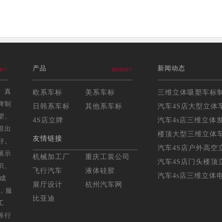
产品
新闻动态
e>
more>
、真
欧系车标
美系车标
牌制
日韩系车标
其他系车标
汽车4S店大型立体车
塑、
4S店立牌
汽车4s店三维立体发
原出
楼顶大型三维立体车标
友情链接
好。
汽车4S店户外高空立
展示
机械加工厂
重庆工装公司
汽车4S店门头楼顶立
识、
飞行汽车
液体硅胶
汽车4s店三维立体电
年成
展厅设计
杭州汽车网
，服
比亚迪
工
等行