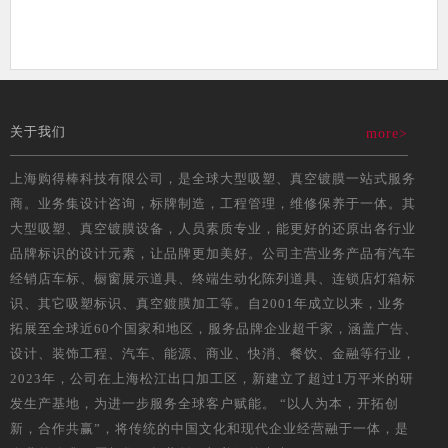
关于我们
more>
上海购得棒科技有限公司，是全球大型吸塑、真空镀膜一站式服务
商。业务集设计咨询，标牌制造，工程管理，维修保养于一体。其
大型吸塑、真空镀膜设备，人员素质专业，能更好的还原出各行业
品牌标识的设计元素，让品牌更加美好。公司主营业务产品有汽车
经销店车标、橱窗展示道具、终端生动化陈列道具、连锁店灯箱标
识、其它吸塑标识、真空鍍膜加工等。自2001年成立以来，业务
拓展至全球近60个国家和地区，服务品牌企业超千家，涵盖广告、
设计、装饰工程、汽车、能源、商业、快消、餐饮、金融等行业，
2023年，公司在上海松江出口加工区，新建立了超过1万平米的研
发生产基地，为进一步服务全球客户赋能。 “以人为本，开拓创
新，合作共赢”，将传统的中国文化和现代企业经营融于一体，是