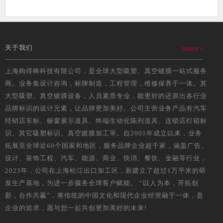
关于我们
more>
上海购得棒科技有限公司，是全球大型吸塑、真空镀膜一站式服务
商。业务集设计咨询，标牌制造，工程管理，维修保养于一体。其
大型吸塑、真空镀膜设备，人员素质专业，能更好的还原出各行业
品牌标识的设计元素，让品牌更加美好。公司主营业务产品有汽车
经销店车标、橱窗展示道具、终端生动化陈列道具、连锁店灯箱标
识、其它吸塑标识、真空鍍膜加工等。自2001年成立以来，业务
拓展至全球近60个国家和地区，服务品牌企业超千家，涵盖广告、
设计、装饰工程、汽车、能源、商业、快消、餐饮、金融等行业，
2023年，公司在上海松江出口加工区，新建立了超过1万平米的研
发生产基地，为进一步服务全球客户赋能。 “以人为本，开拓创
新，合作共赢”，将传统的中国文化和现代企业经营融于一体，是
企业的追求，愿与您一起共创更加美好的未来!