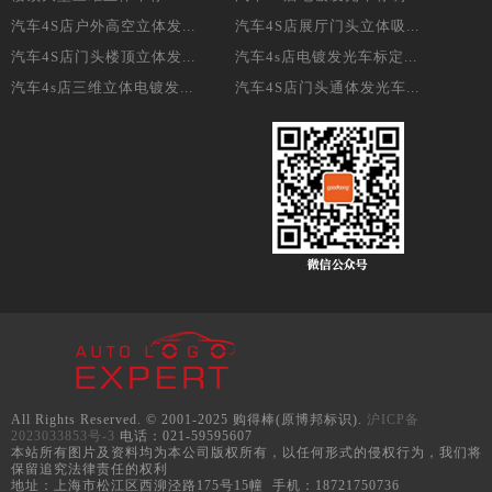
汽车4S店户外高空立体发...
汽车4S店展厅门头立体吸...
汽车4S店门头楼顶立体发...
汽车4s店电镀发光车标定...
汽车4s店三维立体电镀发...
汽车4S店门头通体发光车...
All Rights Reserved. © 2001-2025 购得棒(原博邦标识).
沪ICP备
2023033853号-3
电话：021-59595607
本站所有图片及资料均为本公司版权所有，以任何形式的侵权行为，我们将
保留追究法律责任的权利
地址：上海市松江区西泖泾路175号15幢 手机：18721750736