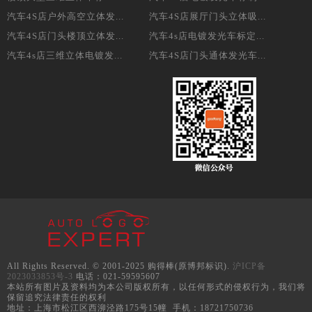
汽车4S店户外高空立体发...
汽车4S店展厅门头立体吸...
汽车4S店门头楼顶立体发...
汽车4s店电镀发光车标定...
汽车4s店三维立体电镀发...
汽车4S店门头通体发光车...
All Rights Reserved. © 2001-2025 购得棒(原博邦标识).
沪ICP备
2023033853号-3
电话：021-59595607
本站所有图片及资料均为本公司版权所有，以任何形式的侵权行为，我们将
保留追究法律责任的权利
地址：上海市松江区西泖泾路175号15幢 手机：18721750736