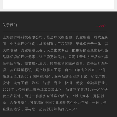
关于我们
more>
上海购得棒科技有限公司，是全球大型吸塑、真空镀膜一站式服务
商。业务集设计咨询，标牌制造，工程管理，维修保养于一体。其
大型吸塑、真空镀膜设备，人员素质专业，能更好的还原出各行业
品牌标识的设计元素，让品牌更加美好。公司主营业务产品有汽车
经销店车标、橱窗展示道具、终端生动化陈列道具、连锁店灯箱标
识、其它吸塑标识、真空鍍膜加工等。自2001年成立以来，业务
拓展至全球近60个国家和地区，服务品牌企业超千家，涵盖广告、
设计、装饰工程、汽车、能源、商业、快消、餐饮、金融等行业，
2023年，公司在上海松江出口加工区，新建立了超过1万平米的研
发生产基地，为进一步服务全球客户赋能。 “以人为本，开拓创
新，合作共赢”，将传统的中国文化和现代企业经营融于一体，是
企业的追求，愿与您一起共创更加美好的未来!