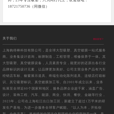
邦，23年专注吸塑，只为同行代工，欢迎致电：
18721750736（同微信）
关于我们
more>
上海购得棒科技有限公司，是全球大型吸塑、真空镀膜一站式服务
商。业务集设计咨询，标牌制造，工程管理，维修保养于一体。其
大型吸塑、真空镀膜设备，人员素质专业，能更好的还原出各行业
品牌标识的设计元素，让品牌更加美好。公司主营业务产品有汽车
经销店车标、橱窗展示道具、终端生动化陈列道具、连锁店灯箱标
识、其它吸塑标识、真空鍍膜加工等。自2001年成立以来，业务
拓展至全球近60个国家和地区，服务品牌企业超千家，涵盖广告、
设计、装饰工程、汽车、能源、商业、快消、餐饮、金融等行业，
2023年，公司在上海松江出口加工区，新建立了超过1万平米的研
发生产基地，为进一步服务全球客户赋能。 “以人为本，开拓创
新，合作共赢”，将传统的中国文化和现代企业经营融于一体，是