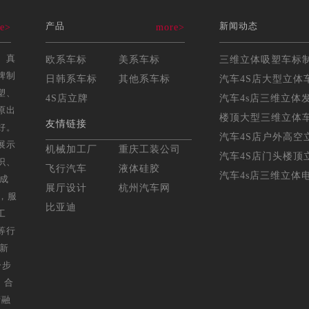
产品
新闻动态
e>
more>
、真
欧系车标
美系车标
牌制
日韩系车标
其他系车标
汽车4S店大型立体车
塑、
4S店立牌
汽车4s店三维立体发
原出
楼顶大型三维立体车标
友情链接
好。
汽车4S店户外高空立
展示
机械加工厂
重庆工装公司
汽车4S店门头楼顶立
识、
飞行汽车
液体硅胶
汽车4s店三维立体电
年成
展厅设计
杭州汽车网
，服
比亚迪
工
等行
，新
一步
，合
营融