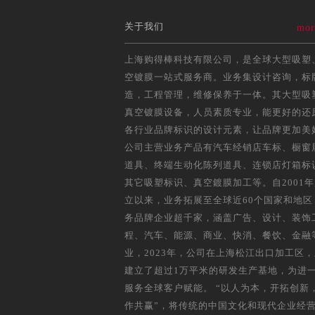
关于我们
mor
上海购得棒科技有限公司，是全球大型吸塑
空镀膜一站式服务商。业务集设计咨询，标
造，工程管理，维修保养于一体。其大型吸
真空镀膜设备，人员素质专业，能更好的还
各行业品牌标识的设计元素，让品牌更加美
公司主营业务产品有汽车经销店车标、橱窗
道具、终端生动化陈列道具、连锁店灯箱标
其它吸塑标识、真空鍍膜加工等。自2001
立以来，业务拓展至全球近60个国家和地区
务品牌企业超千家，涵盖广告、设计、装饰
程、汽车、能源、商业、快消、餐饮、金融
业，2023年，公司在上海松江出口加工区
建立了超过1万平米的研发生产基地，为进
服务全球客户赋能。 “以人为本，开拓创新
作共赢”，将传统的中国文化和现代企业经