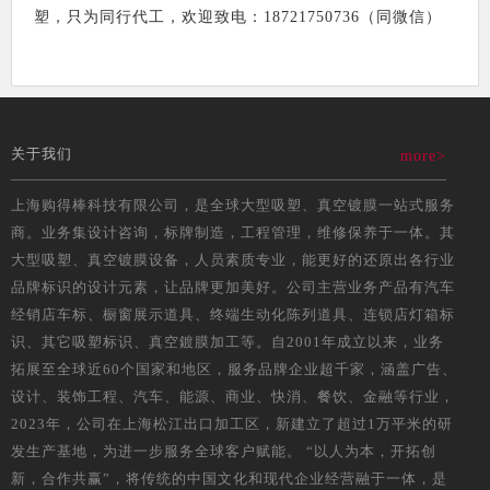
塑，只为同行代工，欢迎致电：18721750736（同微信）
关于我们
more>
上海购得棒科技有限公司，是全球大型吸塑、真空镀膜一站式服务
商。业务集设计咨询，标牌制造，工程管理，维修保养于一体。其
大型吸塑、真空镀膜设备，人员素质专业，能更好的还原出各行业
品牌标识的设计元素，让品牌更加美好。公司主营业务产品有汽车
经销店车标、橱窗展示道具、终端生动化陈列道具、连锁店灯箱标
识、其它吸塑标识、真空鍍膜加工等。自2001年成立以来，业务
拓展至全球近60个国家和地区，服务品牌企业超千家，涵盖广告、
设计、装饰工程、汽车、能源、商业、快消、餐饮、金融等行业，
2023年，公司在上海松江出口加工区，新建立了超过1万平米的研
发生产基地，为进一步服务全球客户赋能。 “以人为本，开拓创
新，合作共赢”，将传统的中国文化和现代企业经营融于一体，是