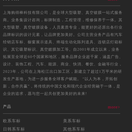
上海购得棒科技有限公司，是全球大型吸塑、真空镀膜一站式服务
商。业务集设计咨询，标牌制造，工程管理，维修保养于一体。其
大型吸塑、真空镀膜设备，人员素质专业，能更好的还原出各行业
品牌标识的设计元素，让品牌更加美好。公司主营业务产品有汽车
经销店车标、橱窗展示道具、终端生动化陈列道具、连锁店灯箱标
识、其它吸塑标识、真空鍍膜加工等。自2001年成立以来，业务
拓展至全球近60个国家和地区，服务品牌企业超千家，涵盖广告、
设计、装饰工程、汽车、能源、商业、快消、餐饮、金融等行业，
2023年，公司在上海松江出口加工区，新建立了超过1万平米的研
发生产基地，为进一步服务全球客户赋能。 “以人为本，开拓创
新，合作共赢”，将传统的中国文化和现代企业经营融于一体，是
企业的追求，愿与您一起共创更加美好的未来!
产品
more>
欧系车标
美系车标
日韩系车标
其他系车标