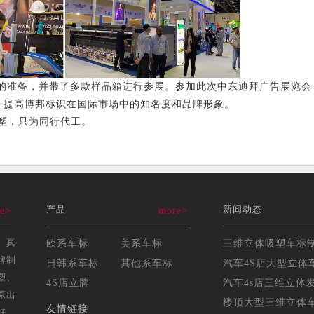
准备，并带了多款样品箱进行参展。参加此次中东迪拜广告展览会
市场，提高博邦标识在国际市场中的知名度和品牌形象。
塑，只为同行代工。
产品
新闻动态
e>
more>
、真
欧系车标
美系车标
牌制
日韩系车标
其他系车标
汽车4S店大型立体车
塑、
4S店立牌
汽车4s店三维立体发
原出
楼顶大型三维立体车标
友情链接
好。