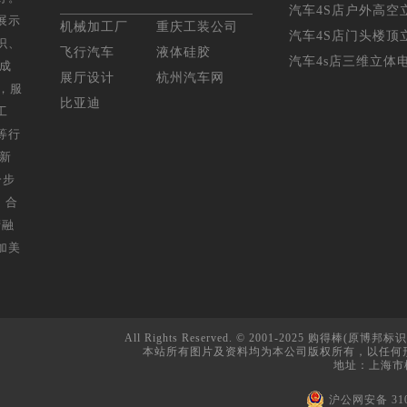
汽车4S店户外高空立
展示
机械加工厂
重庆工装公司
汽车4S店门头楼顶立
识、
飞行汽车
液体硅胶
汽车4s店三维立体电
年成
展厅设计
杭州汽车网
，服
比亚迪
工
等行
，新
一步
，合
营融
加美
All Rights Reserved. © 2001-2025 购得棒(原博邦标识
本站所有图片及资料均为本公司版权所有，以任何
地址：上海市松
沪公网安备 310