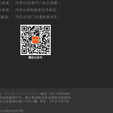
体发...
汽车4S店展厅门头立体吸...
体发...
汽车4s店电镀发光车标定...
镀发...
汽车4S店门头通体发光车...
).
沪ICP备2023033853号-3
电话：021-59595607
形式的侵权行为，我们将保留追究法律责任的权利
江区西泖泾路175号15幢 手机：18721750736
11402002919号