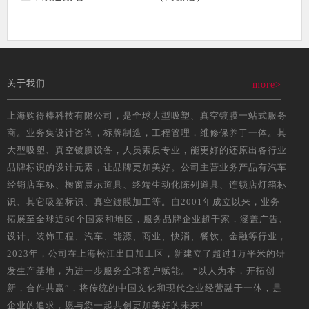
关于我们
more>
上海购得棒科技有限公司，是全球大型吸塑、真空镀膜一站式服务
商。业务集设计咨询，标牌制造，工程管理，维修保养于一体。其
大型吸塑、真空镀膜设备，人员素质专业，能更好的还原出各行业
品牌标识的设计元素，让品牌更加美好。公司主营业务产品有汽车
经销店车标、橱窗展示道具、终端生动化陈列道具、连锁店灯箱标
识、其它吸塑标识、真空鍍膜加工等。自2001年成立以来，业务
拓展至全球近60个国家和地区，服务品牌企业超千家，涵盖广告、
设计、装饰工程、汽车、能源、商业、快消、餐饮、金融等行业，
2023年，公司在上海松江出口加工区，新建立了超过1万平米的研
发生产基地，为进一步服务全球客户赋能。 “以人为本，开拓创
新，合作共赢”，将传统的中国文化和现代企业经营融于一体，是
企业的追求，愿与您一起共创更加美好的未来!