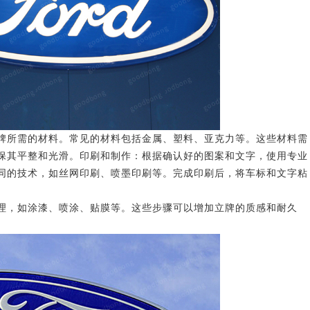
所需的材料。常见的材料包括金属、塑料、亚克力等。这些材料需
保其平整和光滑。印刷和制作：根据确认好的图案和文字，使用专业
同的技术，如丝网印刷、喷墨印刷等。完成印刷后，将车标和文字粘
，如涂漆、喷涂、贴膜等。这些步骤可以增加立牌的质感和耐久