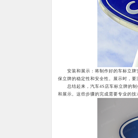
安装和展示：将制作好的车标立牌安
保立牌的稳定性和安全性。展示时，要
总结起来，汽车4S店车标立牌的制
和展示。这些步骤的完成需要专业的技