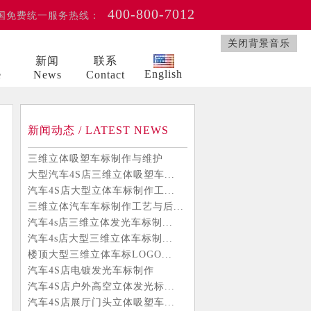
400-800-7012
国免费统一服务热线：
关闭背景音乐
例
新闻
联系
English
e
News
Contact
新闻动态 / LATEST NEWS
三维立体吸塑车标制作与维护
大型汽车4S店三维立体吸塑车...
汽车4S店大型立体车标制作工...
三维立体汽车车标制作工艺与后...
汽车4s店三维立体发光车标制...
汽车4s店大型三维立体车标制...
楼顶大型三维立体车标LOGO...
汽车4S店电镀发光车标制作
汽车4S店户外高空立体发光标...
汽车4S店展厅门头立体吸塑车...