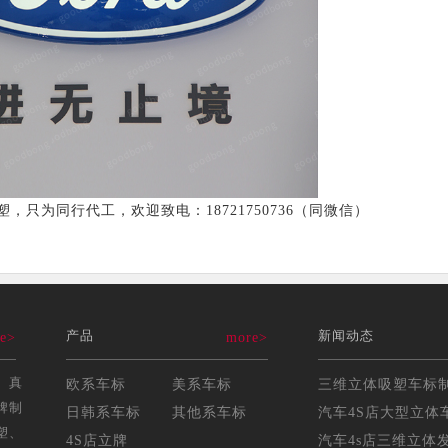
为同行代工，欢迎致电：18721750736（同微信）
产品
新闻动态
e>
more>
、真
欧系车标
美系车标
牌制
日韩系车标
其他系车标
汽车4S店大型立体车
塑、
4S店立牌
汽车4s店三维立体发