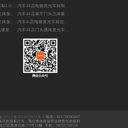
LO...
汽车4S店电镀发光车标制...
体发...
汽车4S店展厅门头立体吸...
体发...
汽车4s店电镀发光车标定...
镀发...
汽车4S店门头通体发光车...
).
沪ICP备2023033853号-3
电话：021-59595607
形式的侵权行为，我们将保留追究法律责任的权利
江区西泖泾路175号15幢 手机：18721750736