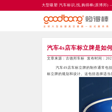
大型吸塑 汽车标识,找,购得棒(原博邦)
汽车4s店车标立牌是如
文章来源：古德邦车标 发布时间：2023-
汽车4S店车标立牌的制作通常包括
标立牌的规划和设计。这包括选择适当