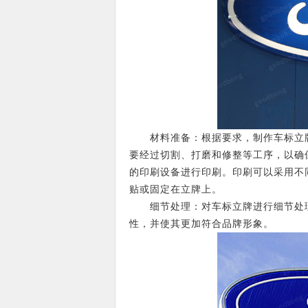
材料准备：根据要求，制作车标立牌
要经过切割、打磨和修整等工序，以确
的印刷设备进行印刷。印刷可以采用不
贴或固定在立牌上。
细节处理：对车标立牌进行细节处理
性，并使其更加符合品牌形象。