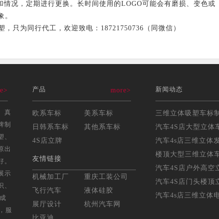
情况，定期进行更换。长时间使用的LOGO可能会有磨损、变色或
象。
为同行代工，欢迎致电：18721750736（同微信）
产品
新闻动态
e>
more>
、真
欧系车标
美系车标
牌制
日韩系车标
其他系车标
汽车4S店大型立体车
塑、
4S店立牌
汽车4s店三维立体发
原出
楼顶大型三维立体车标
友情链接
好。
汽车4S店户外高空立
展示
机械加工厂
重庆工装公司
汽车4S店门头楼顶立
识、
飞行汽车
液体硅胶
汽车4s店三维立体电
年成
展厅设计
杭州汽车网
，服
比亚迪