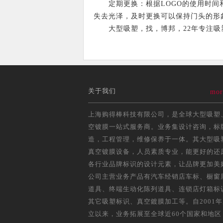
定期更换：根据LOGO的使用时间和
失去光泽，及时更换可以保持门头的形
大型吸塑，找，博邦，22年专注吸塑，只
关于我们
mor
上海购得棒科技有限公司，是全球大型吸塑
空镀膜一站式服务商。业务集设计咨询，标
造，工程管理，维修保养于一体。其大型吸
真空镀膜设备，人员素质专业，能更好的还
各行业品牌标识的设计元素，让品牌更加美
公司主营业务产品有汽车经销店车标、橱窗
道具、终端生动化陈列道具、连锁店灯箱标
其它吸塑标识、真空鍍膜加工等。自2001
立以来，业务拓展至全球近60个国家和地区