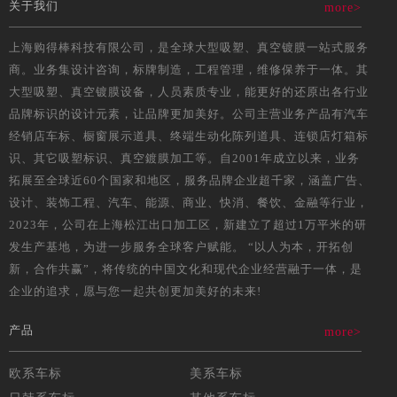
关于我们
more>
上海购得棒科技有限公司，是全球大型吸塑、真空镀膜一站式服务
商。业务集设计咨询，标牌制造，工程管理，维修保养于一体。其
大型吸塑、真空镀膜设备，人员素质专业，能更好的还原出各行业
品牌标识的设计元素，让品牌更加美好。公司主营业务产品有汽车
经销店车标、橱窗展示道具、终端生动化陈列道具、连锁店灯箱标
识、其它吸塑标识、真空鍍膜加工等。自2001年成立以来，业务
拓展至全球近60个国家和地区，服务品牌企业超千家，涵盖广告、
设计、装饰工程、汽车、能源、商业、快消、餐饮、金融等行业，
2023年，公司在上海松江出口加工区，新建立了超过1万平米的研
发生产基地，为进一步服务全球客户赋能。 “以人为本，开拓创
新，合作共赢”，将传统的中国文化和现代企业经营融于一体，是
企业的追求，愿与您一起共创更加美好的未来!
产品
more>
欧系车标
美系车标