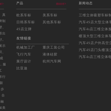
产品
新闻动态
e>
more>
、真
欧系车标
美系车标
牌制
日韩系车标
其他系车标
汽车4S店大型立体车
塑、
4S店立牌
汽车4s店三维立体发
原出
楼顶大型三维立体车标
友情链接
好。
汽车4S店户外高空立
展示
机械加工厂
重庆工装公司
汽车4S店门头楼顶立
识、
飞行汽车
液体硅胶
汽车4s店三维立体电
年成
展厅设计
杭州汽车网
，服
比亚迪
工
等行
，新
一步
，合
营融
加美