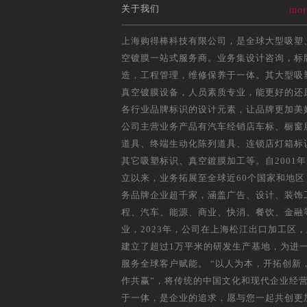
关于我们
mor
上海购得棒科技有限公司，是全球大型吸塑
空镀膜一站式服务商。业务集设计咨询，标
造，工程管理，维修保养于一体。其大型吸
真空镀膜设备，人员素质专业，能更好的还
各行业品牌标识的设计元素，让品牌更加美
公司主营业务产品有汽车经销店车标、橱窗
道具、终端生动化陈列道具、连锁店灯箱标
其它吸塑标识、真空鍍膜加工等。自2001
立以来，业务拓展至全球近60个国家和地区
务品牌企业超千家，涵盖广告、设计、装饰
程、汽车、能源、商业、快消、餐饮、金融
业，2023年，公司在上海松江出口加工区
建立了超过1万平米的研发生产基地，为进
服务全球客户赋能。 “以人为本，开拓创新
作共赢”，将传统的中国文化和现代企业经
于一体，是企业的追求，愿与您一起共创更