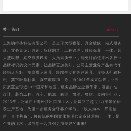
关于我们
more>
上海购得棒科技有限公司，是全球大型吸塑、真空镀膜一站式服务
商。业务集设计咨询，标牌制造，工程管理，维修保养于一体。其
大型吸塑、真空镀膜设备，人员素质专业，能更好的还原出各行业
品牌标识的设计元素，让品牌更加美好。公司主营业务产品有汽车
经销店车标、橱窗展示道具、终端生动化陈列道具、连锁店灯箱标
识、其它吸塑标识、真空鍍膜加工等。自2001年成立以来，业务
拓展至全球近60个国家和地区，服务品牌企业超千家，涵盖广告、
设计、装饰工程、汽车、能源、商业、快消、餐饮、金融等行业，
2023年，公司在上海松江出口加工区，新建立了超过1万平米的研
发生产基地，为进一步服务全球客户赋能。 “以人为本，开拓创
新，合作共赢”，将传统的中国文化和现代企业经营融于一体，是
企业的追求，愿与您一起共创更加美好的未来!