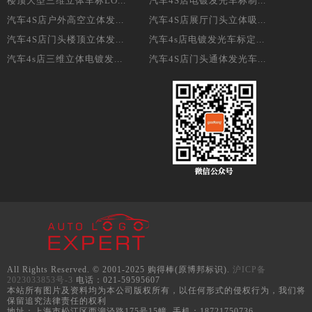
楼顶大型三维立体车标LO...
汽车4S店电镀发光车标制...
汽车4S店户外高空立体发...
汽车4S店展厅门头立体吸...
汽车4S店门头楼顶立体发...
汽车4s店电镀发光车标定...
汽车4s店三维立体电镀发...
汽车4S店门头通体发光车...
All Rights Reserved. © 2001-2025 购得棒(原博邦标识).
沪ICP备
2023033853号-3
电话：021-59595607
本站所有图片及资料均为本公司版权所有，以任何形式的侵权行为，我们将
保留追究法律责任的权利
地址：上海市松江区西泖泾路175号15幢 手机：18721750736