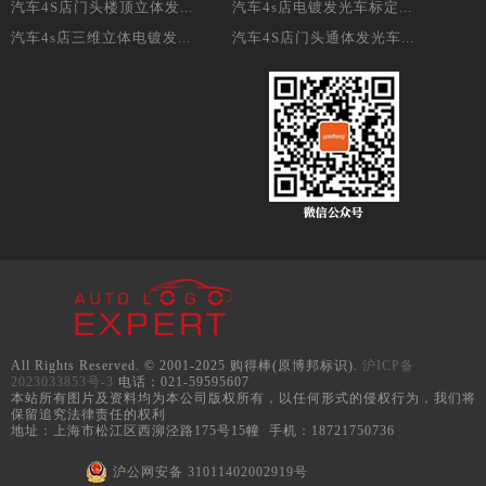
汽车4S店门头楼顶立体发...
汽车4s店电镀发光车标定...
汽车4s店三维立体电镀发...
汽车4S店门头通体发光车...
All Rights Reserved. © 2001-2025 购得棒(原博邦标识).
沪ICP备
2023033853号-3
电话：021-59595607
本站所有图片及资料均为本公司版权所有，以任何形式的侵权行为，我们将
保留追究法律责任的权利
地址：上海市松江区西泖泾路175号15幢 手机：18721750736
沪公网安备 31011402002919号