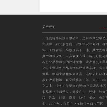
关于我们
mor
上海购得棒科技有限公司，是全球大型吸塑
空镀膜一站式服务商。业务集设计咨询，标
造，工程管理，维修保养于一体。其大型吸
真空镀膜设备，人员素质专业，能更好的还
各行业品牌标识的设计元素，让品牌更加美
公司主营业务产品有汽车经销店车标、橱窗
道具、终端生动化陈列道具、连锁店灯箱标
其它吸塑标识、真空鍍膜加工等。自2001
立以来，业务拓展至全球近60个国家和地区
务品牌企业超千家，涵盖广告、设计、装饰
程、汽车、能源、商业、快消、餐饮、金融
业，2023年，公司在上海松江出口加工区