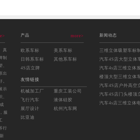
产品
新闻动态
e>
more>
、真
欧系车标
美系车标
牌制
日韩系车标
其他系车标
汽车4S店大型立体车
塑、
4S店立牌
汽车4s店三维立体发
原出
楼顶大型三维立体车标
友情链接
好。
汽车4S店户外高空立
展示
机械加工厂
重庆工装公司
汽车4S店门头楼顶立
识、
飞行汽车
液体硅胶
汽车4s店三维立体电
年成
展厅设计
杭州汽车网
，服
比亚迪
工
等行
，新