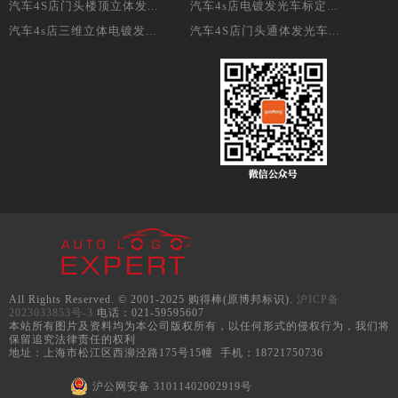
汽车4S店门头楼顶立体发...
汽车4s店电镀发光车标定...
汽车4s店三维立体电镀发...
汽车4S店门头通体发光车...
All Rights Reserved. © 2001-2025 购得棒(原博邦标识).
沪ICP备
2023033853号-3
电话：021-59595607
本站所有图片及资料均为本公司版权所有，以任何形式的侵权行为，我们将
保留追究法律责任的权利
地址：上海市松江区西泖泾路175号15幢 手机：18721750736
沪公网安备 31011402002919号