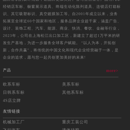
经销店车标、橱窗展示道具、终端生动化陈列道具、连锁店灯箱标
识、其它吸塑标识、真空鍍膜加工等。自2001年成立以来，业务
拓展至全球近60个国家和地区，服务品牌企业超千家，涵盖广告、
设计、装饰工程、汽车、能源、商业、快消、餐饮、金融等行业，
2023年，公司在上海松江出口加工区，新建立了超过1万平米的研
发生产基地，为进一步服务全球客户赋能。 “以人为本，开拓创
新，合作共赢”，将传统的中国文化和现代企业经营融于一体，是
企业的追求，愿与您一起共创更加美好的未来!
产品
more>
欧系车标
美系车标
日韩系车标
其他系车标
4S店立牌
友情链接
机械加工厂
重庆工装公司