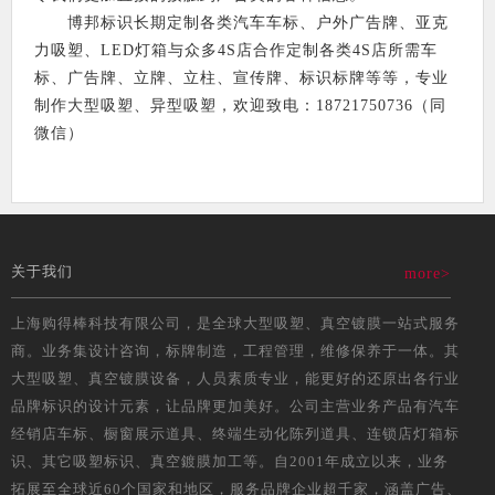
博邦标识长期定制各类汽车车标、户外广告牌、亚克
力吸塑、LED灯箱与众多4S店合作定制各类4S店所需车
标、广告牌、立牌、立柱、宣传牌、标识标牌等等，专业
制作大型吸塑、异型吸塑，欢迎致电：18721750736（同
微信）
关于我们
more>
上海购得棒科技有限公司，是全球大型吸塑、真空镀膜一站式服务
商。业务集设计咨询，标牌制造，工程管理，维修保养于一体。其
大型吸塑、真空镀膜设备，人员素质专业，能更好的还原出各行业
品牌标识的设计元素，让品牌更加美好。公司主营业务产品有汽车
经销店车标、橱窗展示道具、终端生动化陈列道具、连锁店灯箱标
识、其它吸塑标识、真空鍍膜加工等。自2001年成立以来，业务
拓展至全球近60个国家和地区，服务品牌企业超千家，涵盖广告、