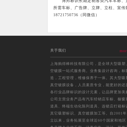
博邦标识长期定制各类汽车车标、户外
所需车标、广告牌、立牌、立柱、宣传
18721750736（同微信）
关于我们
mor
上海购得棒科技有限公司，是全球大型吸塑
空镀膜一站式服务商。业务集设计咨询，标
造，工程管理，维修保养于一体。其大型吸
真空镀膜设备，人员素质专业，能更好的还
各行业品牌标识的设计元素，让品牌更加美
公司主营业务产品有汽车经销店车标、橱窗
道具、终端生动化陈列道具、连锁店灯箱标
其它吸塑标识、真空鍍膜加工等。自2001
立以来，业务拓展至全球近60个国家和地区