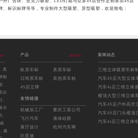
广告牌、亚克力吸塑、LED灯箱与众多4S店合作定制各类4S店
牌、标识标牌等等，专业制作大型吸塑、异型吸塑，欢迎致电：
产品
新闻动态
e>
more>
、真
欧系车标
美系车标
牌制
日韩系车标
其他系车标
汽车4S店大型立体车
塑、
4S店立牌
汽车4s店三维立体发
原出
楼顶大型三维立体车标
友情链接
好。
汽车4S店户外高空立
展示
机械加工厂
重庆工装公司
汽车4S店门头楼顶立
识、
飞行汽车
液体硅胶
汽车4s店三维立体电
年成
展厅设计
杭州汽车网
，服
比亚迪