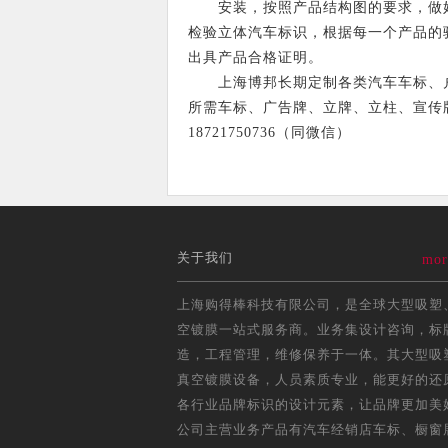
安装，按照产品结构图的要求，做好
检验立体汽车标识，根据每一个产品的
出具产品合格证明。
上海博邦长期定制各类汽车车标、户外
所需车标、广告牌、立牌、立柱、宣传
18721750736（同微信）
关于我们
mor
上海购得棒科技有限公司，是全球大型吸塑
空镀膜一站式服务商。业务集设计咨询，标
造，工程管理，维修保养于一体。其大型吸
真空镀膜设备，人员素质专业，能更好的还
各行业品牌标识的设计元素，让品牌更加美
公司主营业务产品有汽车经销店车标、橱窗