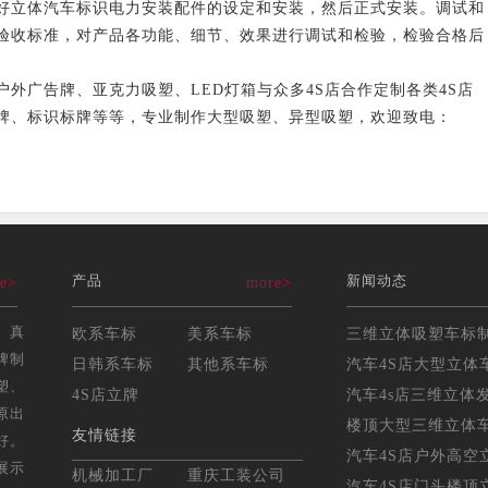
立体汽车标识电力安装配件的设定和安装，然后正式安装。调试和
验收标准，对产品各功能、细节、效果进行调试和检验，检验合格后
广告牌、亚克力吸塑、LED灯箱与众多4S店合作定制各类4S店
牌、标识标牌等等，专业制作大型吸塑、异型吸塑，欢迎致电：
产品
新闻动态
e>
more>
、真
欧系车标
美系车标
牌制
日韩系车标
其他系车标
汽车4S店大型立体车
塑、
4S店立牌
汽车4s店三维立体发
原出
楼顶大型三维立体车标
友情链接
好。
汽车4S店户外高空立
展示
机械加工厂
重庆工装公司
汽车4S店门头楼顶立