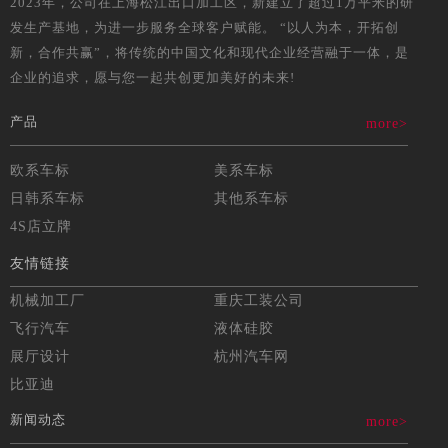
2023年，公司在上海松江出口加工区，新建立了超过1万平米的研
发生产基地，为进一步服务全球客户赋能。 “以人为本，开拓创
新，合作共赢”，将传统的中国文化和现代企业经营融于一体，是
企业的追求，愿与您一起共创更加美好的未来!
产品
more>
欧系车标
美系车标
日韩系车标
其他系车标
4S店立牌
友情链接
机械加工厂
重庆工装公司
飞行汽车
液体硅胶
展厅设计
杭州汽车网
比亚迪
新闻动态
more>